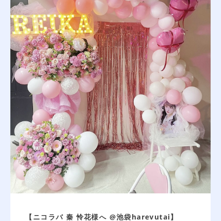
【ニコラバ 秦 怜花様へ @池袋harevutai】