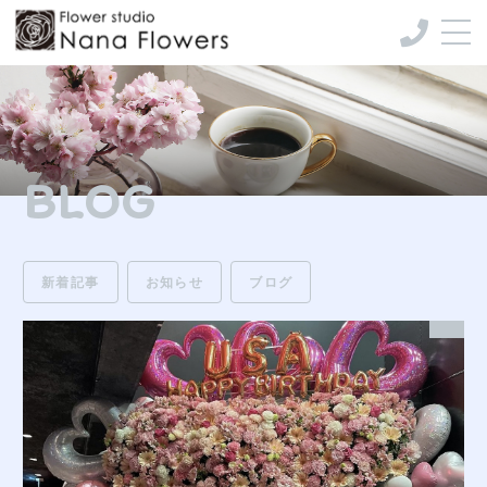
CONCEPT
コンセプト
MENU & PRICE
BLOG
メニュー
GALLERY
ギャラリー
新着記事
お知らせ
ブログ
CELEBRATION
祝い花のご注文はこちら
BLOG
作成事例まとめ
COMPANY INFO
会社情報