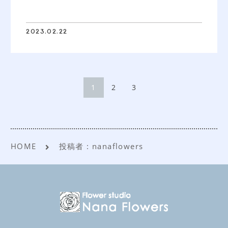
2023.02.22
1
2
3
HOME
投稿者 : nanaflowers